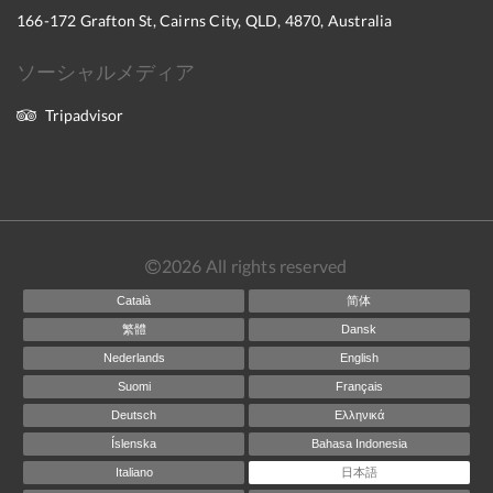
166-172 Grafton St, Cairns City, QLD, 4870, Australia
ソーシャルメディア
Tripadvisor
2026
All rights reserved
Català
简体
繁體
Dansk
Nederlands
English
Suomi
Français
Deutsch
Ελληνικά
Íslenska
Bahasa Indonesia
Italiano
日本語