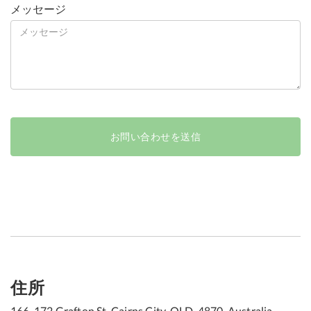
メッセージ
住所
166-172 Grafton St, Cairns City, QLD, 4870, Australia