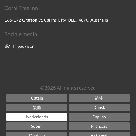
Coral Tree Inn
166-172 Grafton St, Cairns City, QLD, 4870, Australia
Sociale media
Tripadvisor
2026
All rights reserved
Català
简体
繁體
Dansk
Nederlands
English
Suomi
Français
Deutsch
Ελληνικά