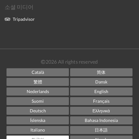
소셜 미디어
Tripadvisor
2026
All rights reserved
Català
简体
繁體
Dansk
Nederlands
English
Suomi
Français
Deutsch
Ελληνικά
Íslenska
Bahasa Indonesia
Italiano
日本語