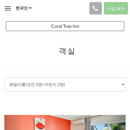
한국인
지금 예약
Toggle
navigation
Coral Tree Inn
객실
Previous
Next